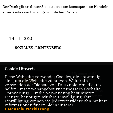
Der Dank gilt an dieser Stelle auch dem konsequenten Handeln
eines Amtes auch in ungewöhnlichen Zeiten.
14.11.2020
SOZIALES
,
LICHTENBERG
Cookie Hinweis
Mit unseren 52
Diese Webseite verwendet Cookies, die notwendig
Abgeordneten aus
sind, um die Webseite zu nutzen. Weiterhin
verwenden wir Dienste von Drittanbietern, die uns
allen Bezirken
helfen, unser Webangebot zu verbessern (Website-
Berlins sind wir die
Optmierung). Für die Verwendung bestimmter
größte Fraktion im
Dienste, benötigen wir Ihre Einwilligung. Ihre
Einwilligung können Sie jederzeit widerrufen. Weitere
Berliner Abgeordnetenhaus.
Informationen finden Sie in unserer
Datenschutzerklärung
.