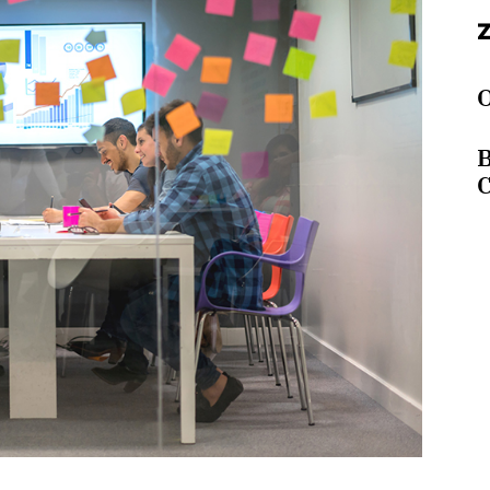
O
B
C