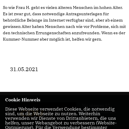
So wie Frau H. geht es vielen älteren Menschen im hohen Alter.
Es ist zwar gut, dass notwendige Antragsunterlagen für
behördliche Belange im Internet verfügbar sind, aber ab einem
gewissen Alter haben Menschen nach wie vor Probleme, sich mit
den technischen Errungenschaften anzufreunden. Wenn es der
Kummer-Nummer aber möglich ist, helfen wir gern.
31.05.2021
Cookie Hinweis
Mit unseren 52
Diese Webseite verwendet Cookies, die notwendig
Abgeordneten aus
sind, um die Webseite zu nutzen. Weiterhin
verwenden wir Dienste von Drittanbietern, die uns
allen Bezirken
helfen, unser Webangebot zu verbessern (Website-
Berlins sind wir die
Optmierung). Für die Verwendung bestimmter