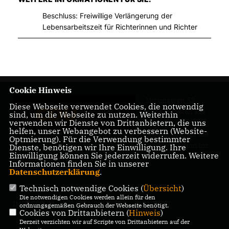
Beschluss: Freiwillige Verlängerung der
Lebensarbeitszeit für Richterinnen und Richter
Cookie Hinweis
Mit unseren 52
Diese Webseite verwendet Cookies, die notwendig
Abgeordneten aus
sind, um die Webseite zu nutzen. Weiterhin
verwenden wir Dienste von Drittanbietern, die uns
allen Bezirken
helfen, unser Webangebot zu verbessern (Website-
Berlins sind wir die
Optmierung). Für die Verwendung bestimmter
größte Fraktion im
Dienste, benötigen wir Ihre Einwilligung. Ihre
Einwilligung können Sie jederzeit widerrufen. Weitere
Berliner Abgeordnetenhaus.
Informationen finden Sie in unserer
Datenschutzerklärung
.
Technisch notwendige Cookies (
Übersicht
)
Die notwendigen Cookies werden allein für den
IMPRESSUM
DATENSCHUTZ
KONTAKT
ordnungsgemäßen Gebrauch der Webseite benötigt.
Cookies von Drittanbietern (
Hinweis
)
Derzeit verzichten wir auf Scripte von Drittanbietern auf der