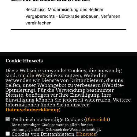
Beschluss: Modernisierung des Berliner
Vergaberechts - Bürokratie abbauen, Verfahren
vereinfachen
Cookie Hinweis
Mit unseren 52
Diese Webseite verwendet Cookies, die notwendig
Abgeordneten aus
sind, um die Webseite zu nutzen. Weiterhin
verwenden wir Dienste von Drittanbietern, die uns
allen Bezirken
helfen, unser Webangebot zu verbessern (Website-
Berlins sind wir die
Optmierung). Für die Verwendung bestimmter
größte Fraktion im
Dienste, benötigen wir Ihre Einwilligung. Ihre
Einwilligung können Sie jederzeit widerrufen. Weitere
Berliner Abgeordnetenhaus.
Informationen finden Sie in unserer
Datenschutzerklärung
.
Technisch notwendige Cookies (
Übersicht
)
Die notwendigen Cookies werden allein für den
IMPRESSUM
DATENSCHUTZ
KONTAKT
ordnungsgemäßen Gebrauch der Webseite benötigt.
Cookies von Drittanbietern (
Hinweis
)