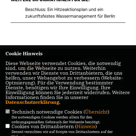
Beschluss: Ein Hitzeaktionsplan und ein
zukunftsfestes Wassermanagement für Berlin
Cookie Hinweis
Mit unseren 52
Diese Webseite verwendet Cookies, die notwendig
Abgeordneten aus
sind, um die Webseite zu nutzen. Weiterhin
verwenden wir Dienste von Drittanbietern, die uns
allen Bezirken
helfen, unser Webangebot zu verbessern (Website-
Berlins sind wir die
Optmierung). Für die Verwendung bestimmter
größte Fraktion im
Dienste, benötigen wir Ihre Einwilligung. Ihre
Einwilligung können Sie jederzeit widerrufen. Weitere
Berliner Abgeordnetenhaus.
Informationen finden Sie in unserer
Datenschutzerklärung
.
Technisch notwendige Cookies (
Übersicht
)
Die notwendigen Cookies werden allein für den
IMPRESSUM
DATENSCHUTZ
KONTAKT
ordnungsgemäßen Gebrauch der Webseite benötigt.
Cookies von Drittanbietern (
Hinweis
)
Derzeit verzichten wir auf Scripte von Drittanbietern auf der