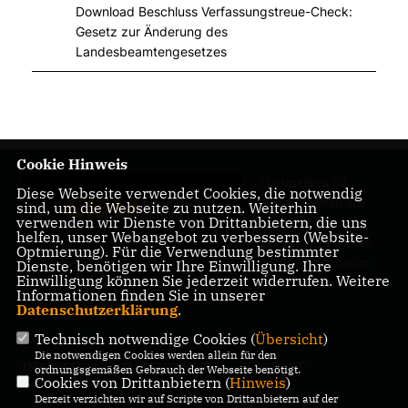
Download Beschluss Verfassungstreue-Check:
Gesetz zur Änderung des
Landesbeamtengesetzes
Cookie Hinweis
Mit unseren 52
Diese Webseite verwendet Cookies, die notwendig
Abgeordneten aus
sind, um die Webseite zu nutzen. Weiterhin
verwenden wir Dienste von Drittanbietern, die uns
allen Bezirken
helfen, unser Webangebot zu verbessern (Website-
Berlins sind wir die
Optmierung). Für die Verwendung bestimmter
größte Fraktion im
Dienste, benötigen wir Ihre Einwilligung. Ihre
Einwilligung können Sie jederzeit widerrufen. Weitere
Berliner Abgeordnetenhaus.
Informationen finden Sie in unserer
Datenschutzerklärung
.
Technisch notwendige Cookies (
Übersicht
)
Die notwendigen Cookies werden allein für den
IMPRESSUM
DATENSCHUTZ
KONTAKT
ordnungsgemäßen Gebrauch der Webseite benötigt.
Cookies von Drittanbietern (
Hinweis
)
Derzeit verzichten wir auf Scripte von Drittanbietern auf der