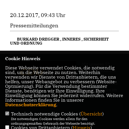
20.12.2017, 09:43 Uhr
Pressemitteilungen
BURKARD DREGGER
,
INNERES
,
SICHERHEIT
UND ORDNUNG
Cookie Hinweis
Mit unseren 52
Diese Webseite verwendet Cookies, die notwendig
Abgeordneten aus
sind, um die Webseite zu nutzen. Weiterhin
verwenden wir Dienste von Drittanbietern, die uns
allen Bezirken
helfen, unser Webangebot zu verbessern (Website-
Berlins sind wir die
Optmierung). Für die Verwendung bestimmter
größte Fraktion im
Dienste, benötigen wir Ihre Einwilligung. Ihre
Einwilligung können Sie jederzeit widerrufen. Weitere
Berliner Abgeordnetenhaus.
Informationen finden Sie in unserer
Datenschutzerklärung
.
Technisch notwendige Cookies (
Übersicht
)
Die notwendigen Cookies werden allein für den
IMPRESSUM
DATENSCHUTZ
KONTAKT
ordnungsgemäßen Gebrauch der Webseite benötigt.
Cookies von Drittanbietern (
Hinweis
)