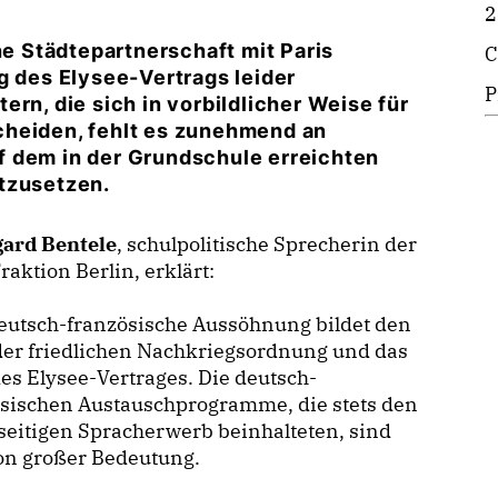
2
ne Städtepartnerschaft mit Paris
C
g des Elysee-Vertrags leider
P
rn, die sich in vorbildlicher Weise für
cheiden, fehlt es zunehmend an
f dem in der Grundschule erreichten
tzusetzen.
gard Bentele
, schulpolitische Sprecherin der
aktion Berlin, erklärt:
eutsch-französische Aussöhnung bildet den
der friedlichen Nachkriegsordnung und das
es Elysee-Vertrages. Die deutsch-
ösischen Austauschprogramme, die stets den
eitigen Spracherwerb beinhalteten, sind
on großer Bedeutung.