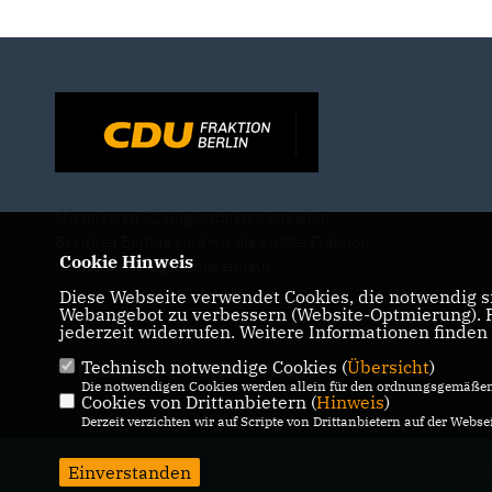
Mit unseren 52 Abgeordneten aus allen
Bezirken Berlins sind wir die größte Fraktion
Cookie Hinweis
im Berliner Abgeordnetenhaus.
Diese Webseite verwendet Cookies, die notwendig si
Webangebot zu verbessern (Website-Optmierung). Fü
jederzeit widerrufen. Weitere Informationen finden
Technisch notwendige Cookies (
Übersicht
)
IMPRESSUM
DATENSCHUTZ
KONTAKT
Die notwendigen Cookies werden allein für den ordnungsgemäßen 
Cookies von Drittanbietern (
Hinweis
)
Derzeit verzichten wir auf Scripte von Drittanbietern auf der Websei
Einverstanden
@2026 CDU-Frakt