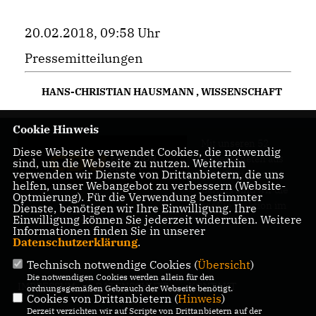
20.02.2018, 09:58 Uhr
Pressemitteilungen
HANS-CHRISTIAN HAUSMANN
,
WISSENSCHAFT
Cookie Hinweis
Mit unseren 52
Diese Webseite verwendet Cookies, die notwendig
Abgeordneten aus
sind, um die Webseite zu nutzen. Weiterhin
verwenden wir Dienste von Drittanbietern, die uns
allen Bezirken
helfen, unser Webangebot zu verbessern (Website-
Berlins sind wir die
Optmierung). Für die Verwendung bestimmter
größte Fraktion im
Dienste, benötigen wir Ihre Einwilligung. Ihre
Einwilligung können Sie jederzeit widerrufen. Weitere
Berliner Abgeordnetenhaus.
Informationen finden Sie in unserer
Datenschutzerklärung
.
Technisch notwendige Cookies (
Übersicht
)
Die notwendigen Cookies werden allein für den
IMPRESSUM
DATENSCHUTZ
KONTAKT
ordnungsgemäßen Gebrauch der Webseite benötigt.
Cookies von Drittanbietern (
Hinweis
)
Derzeit verzichten wir auf Scripte von Drittanbietern auf der