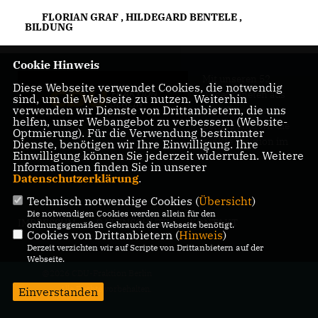
FLORIAN GRAF
,
HILDEGARD BENTELE
,
BILDUNG
Cookie Hinweis
Mit unseren 52
Diese Webseite verwendet Cookies, die notwendig
Abgeordneten aus
sind, um die Webseite zu nutzen. Weiterhin
verwenden wir Dienste von Drittanbietern, die uns
allen Bezirken
helfen, unser Webangebot zu verbessern (Website-
Berlins sind wir die
Optmierung). Für die Verwendung bestimmter
größte Fraktion im
Dienste, benötigen wir Ihre Einwilligung. Ihre
Einwilligung können Sie jederzeit widerrufen. Weitere
Berliner Abgeordnetenhaus.
Informationen finden Sie in unserer
Datenschutzerklärung
.
Technisch notwendige Cookies (
Übersicht
)
Die notwendigen Cookies werden allein für den
IMPRESSUM
DATENSCHUTZ
KONTAKT
ordnungsgemäßen Gebrauch der Webseite benötigt.
Cookies von Drittanbietern (
Hinweis
)
Derzeit verzichten wir auf Scripte von Drittanbietern auf der
Webseite.
@2026 CDU-Fraktion Berlin
Alle Rechte vorbehalten.
Einverstanden