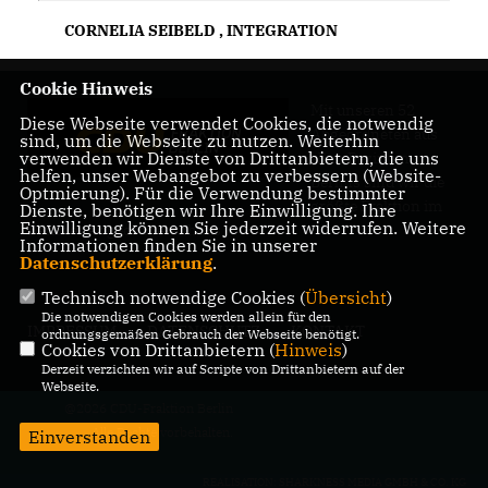
CORNELIA SEIBELD
,
INTEGRATION
Cookie Hinweis
Mit unseren 52
Diese Webseite verwendet Cookies, die notwendig
Abgeordneten aus
sind, um die Webseite zu nutzen. Weiterhin
verwenden wir Dienste von Drittanbietern, die uns
allen Bezirken
helfen, unser Webangebot zu verbessern (Website-
Berlins sind wir die
Optmierung). Für die Verwendung bestimmter
größte Fraktion im
Dienste, benötigen wir Ihre Einwilligung. Ihre
Einwilligung können Sie jederzeit widerrufen. Weitere
Berliner Abgeordnetenhaus.
Informationen finden Sie in unserer
Datenschutzerklärung
.
Technisch notwendige Cookies (
Übersicht
)
Die notwendigen Cookies werden allein für den
IMPRESSUM
DATENSCHUTZ
KONTAKT
ordnungsgemäßen Gebrauch der Webseite benötigt.
Cookies von Drittanbietern (
Hinweis
)
Derzeit verzichten wir auf Scripte von Drittanbietern auf der
Webseite.
@2026 CDU-Fraktion Berlin
Alle Rechte vorbehalten.
Einverstanden
REALISATION: SHARKNESS MEDIA GMBH & CO. KG