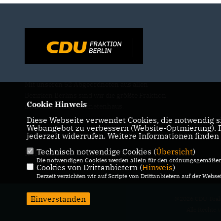
Mit unseren 52 Abgeordneten aus allen
Bezirken Berlins sind wir die größte Fraktion
Cookie Hinweis
im Berliner Abgeordnetenhaus.
Diese Webseite verwendet Cookies, die notwendig si
Webangebot zu verbessern (Website-Optmierung). Fü
jederzeit widerrufen. Weitere Informationen finden
Technisch notwendige Cookies (
Übersicht
)
IMPRESSUM
DATENSCHUTZ
KONTAKT
Die notwendigen Cookies werden allein für den ordnungsgemäßen 
Cookies von Drittanbietern (
Hinweis
)
Derzeit verzichten wir auf Scripte von Drittanbietern auf der Websei
Einverstanden
@2026 CDU-Frakt
Alle Rechte 