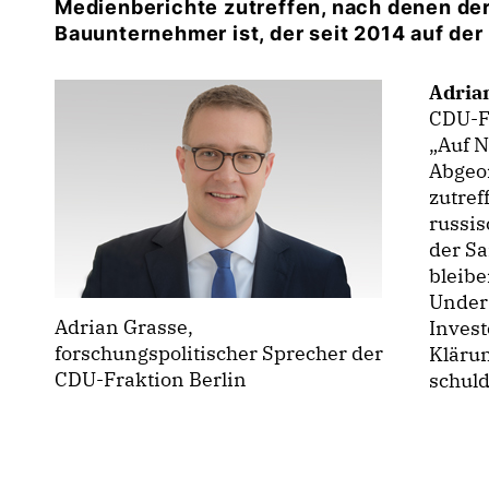
Medienberichte zutreffen, nach denen der
Bauunternehmer ist, der seit 2014 auf der
Adria
CDU-Fr
Auf N
Abgeo
zutref
russis
der Sa
bleib
Under
Adrian Grasse,
Invest
forschungspolitischer Sprecher der
Klärun
CDU-Fraktion Berlin
schuld