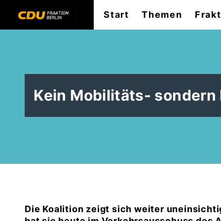
Start
Themen
Frak
Kein Mobilitäts- sonder
Die Koalition zeigt sich weiter uneinsicht
hat sie heute im Verkehrsausschuss des