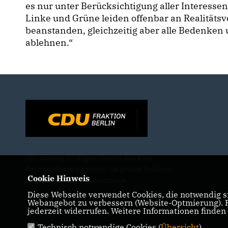
es nur unter Berücksichtigung aller Interesse
Linke und Grüne leiden offenbar an Realitätsv
beanstanden, gleichzeitig aber alle Bedenken
ablehnen.“
Mit unseren 52 Abgeordneten aus allen
Bezirken Berlins sind wir die größte Fraktion
Cookie Hinweis
im Berliner Abgeordnetenhaus.
Diese Webseite verwendet Cookies, die notwendig si
Webangebot zu verbessern (Website-Optmierung). Fü
jederzeit widerrufen. Weitere Informationen finden
Technisch notwendige Cookies (
Übersicht
)