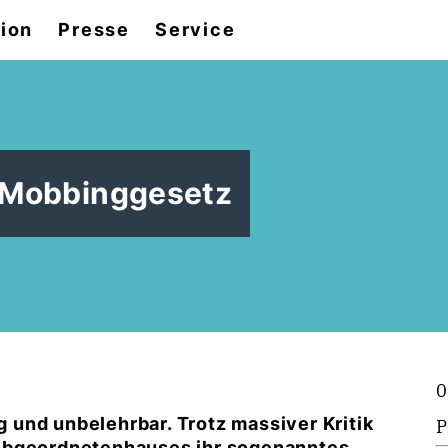
tion
Presse
Service
n Mobbinggesetz
0
ig und unbelehrbar. Trotz massiver Kritik
P
 Abgeordnetenhauses ihr sogenanntes