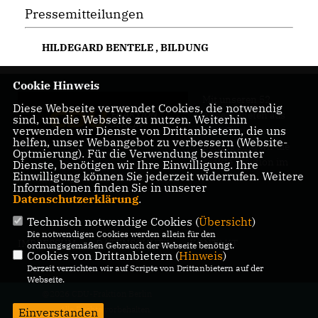
Pressemitteilungen
HILDEGARD BENTELE
,
BILDUNG
Cookie Hinweis
Mit unseren 52
Diese Webseite verwendet Cookies, die notwendig
Abgeordneten aus
sind, um die Webseite zu nutzen. Weiterhin
verwenden wir Dienste von Drittanbietern, die uns
allen Bezirken
helfen, unser Webangebot zu verbessern (Website-
Berlins sind wir die
Optmierung). Für die Verwendung bestimmter
größte Fraktion im
Dienste, benötigen wir Ihre Einwilligung. Ihre
Einwilligung können Sie jederzeit widerrufen. Weitere
Berliner Abgeordnetenhaus.
Informationen finden Sie in unserer
Datenschutzerklärung
.
Technisch notwendige Cookies (
Übersicht
)
Die notwendigen Cookies werden allein für den
IMPRESSUM
DATENSCHUTZ
KONTAKT
ordnungsgemäßen Gebrauch der Webseite benötigt.
Cookies von Drittanbietern (
Hinweis
)
Derzeit verzichten wir auf Scripte von Drittanbietern auf der
Webseite.
@2026 CDU-Fraktion Berlin
Alle Rechte vorbehalten.
Einverstanden