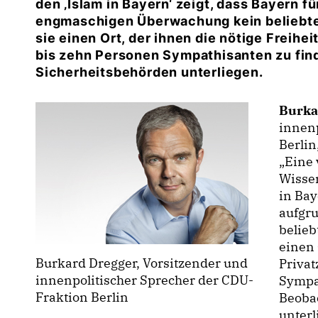
den ‚Islam in Bayern‘ zeigt, dass Bayern f
engmaschigen Überwachung kein beliebtes 
sie einen Ort, der ihnen die nötige Freiheit
bis zehn Personen Sympathisanten zu fin
Sicherheitsbehörden unterliegen.
Burka
innenp
Berlin
Eine 
Wissen
in Bay
aufgr
belieb
einen 
Burkard Dregger, Vorsitzender und
Privat
innenpolitischer Sprecher der CDU-
Sympat
Fraktion Berlin
Beoba
unterl