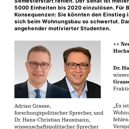
Semesterstart fehlen. Der Senat ist meile
5000 Einheiten bis 2020 einzulösen. Für
Konsequenzen: Sie könnten den Einstieg i
sich beim Wohnungsbau so schwertut. Das
angehender motivierter Studenten.
++ Ne
Hochs
Dr. H
wissen
Grass
Frakti
Es ist
Adrian Grasse,
Wohnu
forschungspolitischer Sprecher, und
fehlen
Dr. Hans-Christian Hausmann,
Versp
wissenschaftspolitischer Sprecher