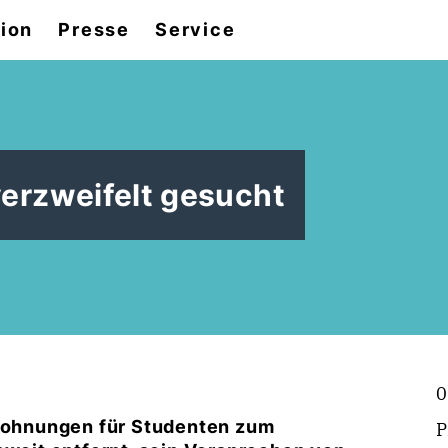
tion
Presse
Service
rzweifelt gesucht
0
 Wohnungen für Studenten zum
P