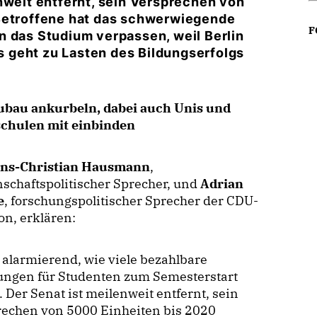
nweit entfernt, sein Versprechen von
 Betroffene hat das schwerwiegende
F
n das Studium verpassen, weil Berlin
 geht zu Lasten des Bildungserfolgs
ubau ankurbeln, dabei auch Unis und
chulen mit einbinden
ans-Christian Hausmann
,
schaftspolitischer Sprecher, und
Adrian
e
, forschungspolitischer Sprecher der CDU-
on, erklären:
 alarmierend, wie viele bezahlbare
ngen für Studenten zum Semesterstart
. Der Senat ist meilenweit entfernt, sein
rechen von 5000 Einheiten bis 2020