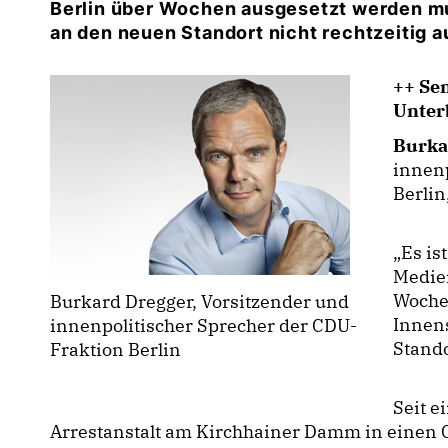
Berlin über Wochen ausgesetzt werden mu
an den neuen Standort nicht rechtzeitig 
++ Se
Unter
Burka
innenp
Berlin
Es ist
Medien
Woche
Burkard Dregger, Vorsitzender und
Innen
innenpolitischer Sprecher der CDU-
Stando
Fraktion Berlin
Seit e
Arrestanstalt am Kirchhainer Damm in eine