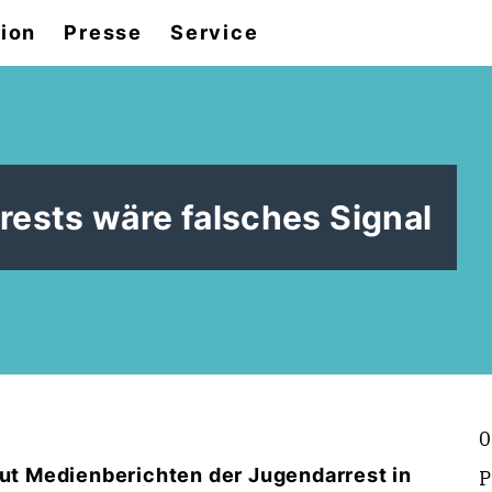
tion
Presse
Service
ests wäre falsches Signal
0
aut Medienberichten der Jugendarrest in
P