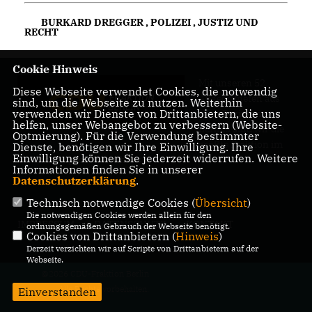
BURKARD DREGGER
,
POLIZEI
,
JUSTIZ UND
RECHT
Cookie Hinweis
Mit unseren 52
Diese Webseite verwendet Cookies, die notwendig
Abgeordneten aus
sind, um die Webseite zu nutzen. Weiterhin
verwenden wir Dienste von Drittanbietern, die uns
allen Bezirken
helfen, unser Webangebot zu verbessern (Website-
Berlins sind wir die
Optmierung). Für die Verwendung bestimmter
größte Fraktion im
Dienste, benötigen wir Ihre Einwilligung. Ihre
Einwilligung können Sie jederzeit widerrufen. Weitere
Berliner Abgeordnetenhaus.
Informationen finden Sie in unserer
Datenschutzerklärung
.
Technisch notwendige Cookies (
Übersicht
)
Die notwendigen Cookies werden allein für den
IMPRESSUM
DATENSCHUTZ
KONTAKT
ordnungsgemäßen Gebrauch der Webseite benötigt.
Cookies von Drittanbietern (
Hinweis
)
Derzeit verzichten wir auf Scripte von Drittanbietern auf der
Webseite.
@2026 CDU-Fraktion Berlin
Alle Rechte vorbehalten.
Einverstanden