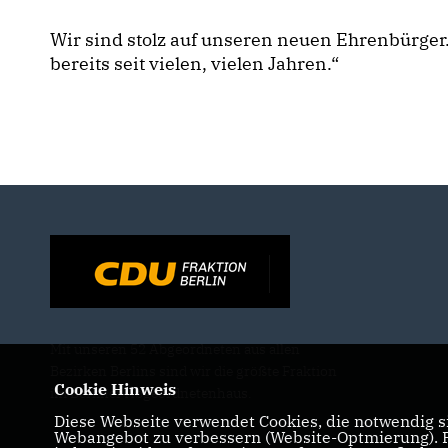
Wir sind stolz auf unseren neuen Ehrenbürger.
bereits seit vielen, vielen Jahren.“
Mit unseren 52 Abgeordneten aus allen
Bezirken Berlins sind wir die größte Fraktion
Cookie Hinweis
im Berliner Abgeordnetenhaus.
Diese Webseite verwendet Cookies, die notwendig si
Webangebot zu verbessern (Website-Optmierung). Fü