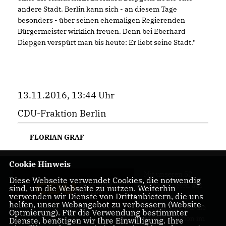
andere Stadt. Berlin kann sich - an diesem Tage
besonders - über seinen ehemaligen Regierenden
Bürgermeister wirklich freuen. Denn bei Eberhard
Diepgen verspürt man bis heute: Er liebt seine Stadt."
13.11.2016, 13:44 Uhr
CDU-Fraktion Berlin
FLORIAN GRAF
Cookie Hinweis
Mit unseren 52
Diese Webseite verwendet Cookies, die notwendig
Abgeordneten aus
sind, um die Webseite zu nutzen. Weiterhin
verwenden wir Dienste von Drittanbietern, die uns
allen Bezirken
helfen, unser Webangebot zu verbessern (Website-
Berlins sind wir die
Optmierung). Für die Verwendung bestimmter
größte Fraktion im
Dienste, benötigen wir Ihre Einwilligung. Ihre