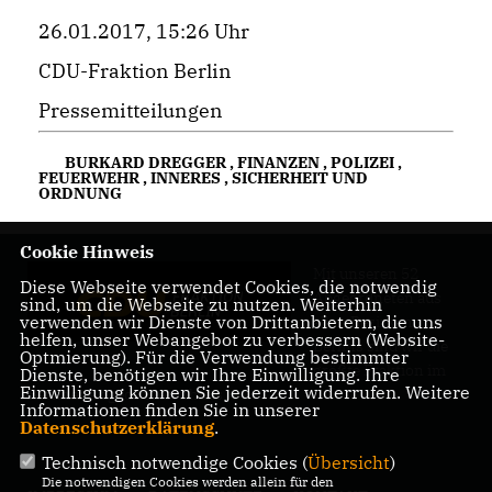
26.01.2017, 15:26 Uhr
CDU-Fraktion Berlin
Pressemitteilungen
BURKARD DREGGER
,
FINANZEN
,
POLIZEI
,
FEUERWEHR
,
INNERES
,
SICHERHEIT UND
ORDNUNG
Cookie Hinweis
Mit unseren 52
Diese Webseite verwendet Cookies, die notwendig
Abgeordneten aus
sind, um die Webseite zu nutzen. Weiterhin
verwenden wir Dienste von Drittanbietern, die uns
allen Bezirken
helfen, unser Webangebot zu verbessern (Website-
Berlins sind wir die
Optmierung). Für die Verwendung bestimmter
größte Fraktion im
Dienste, benötigen wir Ihre Einwilligung. Ihre
Einwilligung können Sie jederzeit widerrufen. Weitere
Berliner Abgeordnetenhaus.
Informationen finden Sie in unserer
Datenschutzerklärung
.
Technisch notwendige Cookies (
Übersicht
)
Die notwendigen Cookies werden allein für den