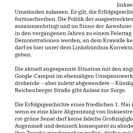
linkse
Umständen zulassen. Es gilt, die Erfolgsgeschic
fortzuschreiben. Die Politik der ausgestreckten
zusammenbringt und im Sinne der Anwohner agi
in den vergangenen Jahren zu einem Feiertag 
Demonstrationen werden, an dem Krawalle ke
darf es hier unter dem Linksbündnis Korrekt
geben.
Die aktuell angespannte Situation mit den an
Google-Campus im ehemaligen Umspannwerk a
drohende – aber zuletzt abgewendete – Kündig
Reichenberger Straße gibt Anlass zur Sorge.
Die Erfolgsgeschichte eines friedlichen 1. Mai
wenn es eine klare Abgrenzung von linksextre
rot-grüne Senat darf keine falsche Großzügigk
Augenmaß und dennoch konsequent zu ahnden. 
ihre Zwecke missbrauchen wollen, dürfen mit 