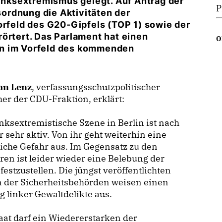
nksextremismus gelegt. Auf Antrag der
P
ordnung die Aktivitäten der
orfeld des G20-Gipfels (TOP 1) sowie der
örtert. Das Parlament hat einen
O
on im Vorfeld des kommenden
an Lenz
, verfassungsschutzpolitischer
er der CDU-Fraktion, erklärt:
nksextremistische Szene in Berlin ist nach
r sehr aktiv. Von ihr geht weiterhin eine
iche Gefahr aus. Im Gegensatz zu den
ren ist leider wieder eine Belebung der
festzustellen. Die jüngst veröffentlichten
n der Sicherheitsbehörden weisen einen
g linker Gewaltdelikte aus.
aat darf ein Wiedererstarken der