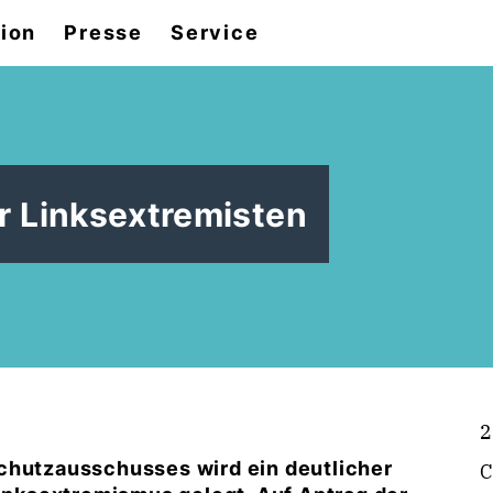
tion
Presse
Service
für Linksextremisten
2
chutzausschusses wird ein deutlicher
C