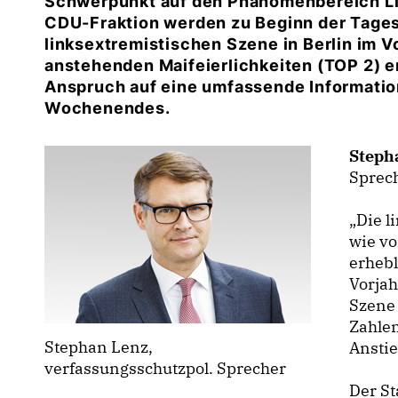
Schwerpunkt auf den Phänomenbereich Li
CDU-Fraktion werden zu Beginn der Tages
linksextremistischen Szene in Berlin im V
anstehenden Maifeierlichkeiten (TOP 2) er
Anspruch auf eine umfassende Informati
Wochenendes.
Steph
Sprech
Die li
wie vo
erhebl
Vorjah
Szene 
Zahle
Stephan Lenz,
Anstie
verfassungsschutzpol. Sprecher
Der St