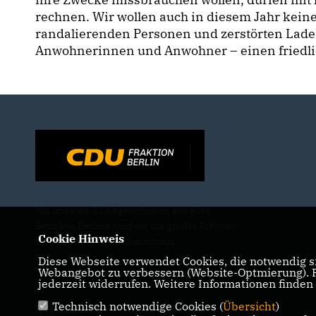
rechnen. Wir wollen auch in diesem Jahr keine 
randalierenden Personen und zerstörten Laden
Anwohnerinnen und Anwohner – einen friedlic
Mit unseren 52 Abgeordneten aus allen
Bezirken Berlins sind wir die größte Fraktion
Cookie Hinweis
im Berliner Abgeordnetenhaus.
Diese Webseite verwendet Cookies, die notwendig si
Webangebot zu verbessern (Website-Optmierung). Fü
jederzeit widerrufen. Weitere Informationen finden
Technisch notwendige Cookies (
Übersicht
)
IMPRESSUM
DATENSCHUTZ
KONTAKT