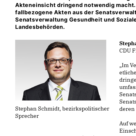
Akteneinsicht dringend notwendig macht. 
fallbezogene Akten aus der Senatsverwal
Senatsverwaltung Gesundheit und Sozial
Landesbehörden.
Steph
CDU Fr
Im Ve
etlich
dring
umfass
Senat
Senat
Stephan Schmidt, bezirkspolitischer
deren
Sprecher
Auf w
Einsch