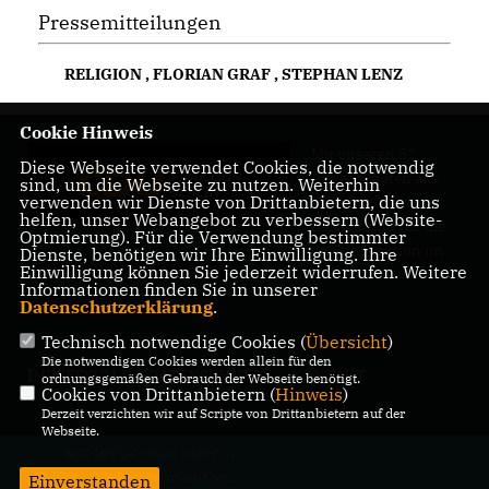
Pressemitteilungen
RELIGION
,
FLORIAN GRAF
,
STEPHAN LENZ
Cookie Hinweis
Mit unseren 52
Diese Webseite verwendet Cookies, die notwendig
Abgeordneten aus
sind, um die Webseite zu nutzen. Weiterhin
verwenden wir Dienste von Drittanbietern, die uns
allen Bezirken
helfen, unser Webangebot zu verbessern (Website-
Berlins sind wir die
Optmierung). Für die Verwendung bestimmter
größte Fraktion im
Dienste, benötigen wir Ihre Einwilligung. Ihre
Einwilligung können Sie jederzeit widerrufen. Weitere
Berliner Abgeordnetenhaus.
Informationen finden Sie in unserer
Datenschutzerklärung
.
Technisch notwendige Cookies (
Übersicht
)
Die notwendigen Cookies werden allein für den
IMPRESSUM
DATENSCHUTZ
KONTAKT
ordnungsgemäßen Gebrauch der Webseite benötigt.
Cookies von Drittanbietern (
Hinweis
)
Derzeit verzichten wir auf Scripte von Drittanbietern auf der
Webseite.
@2026 CDU-Fraktion Berlin
Alle Rechte vorbehalten.
Einverstanden