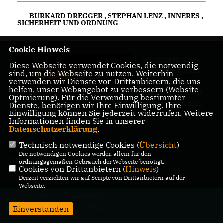
BURKARD DREGGER
,
STEPHAN LENZ
,
INNERES
,
SICHERHEIT UND ORDNUNG
Cookie Hinweis
Mit unseren 52
Diese Webseite verwendet Cookies, die notwendig
Abgeordneten aus
sind, um die Webseite zu nutzen. Weiterhin
verwenden wir Dienste von Drittanbietern, die uns
allen Bezirken
helfen, unser Webangebot zu verbessern (Website-
Berlins sind wir die
Optmierung). Für die Verwendung bestimmter
größte Fraktion im
Dienste, benötigen wir Ihre Einwilligung. Ihre
Einwilligung können Sie jederzeit widerrufen. Weitere
Berliner Abgeordnetenhaus.
Informationen finden Sie in unserer
Datenschutzerklärung
.
Technisch notwendige Cookies (
Übersicht
)
Die notwendigen Cookies werden allein für den
IMPRESSUM
DATENSCHUTZ
KONTAKT
ordnungsgemäßen Gebrauch der Webseite benötigt.
Cookies von Drittanbietern (
Hinweis
)
Derzeit verzichten wir auf Scripte von Drittanbietern auf der
Webseite.
@2026 CDU-Fraktion Berlin
Alle Rechte vorbehalten.
Einverstanden