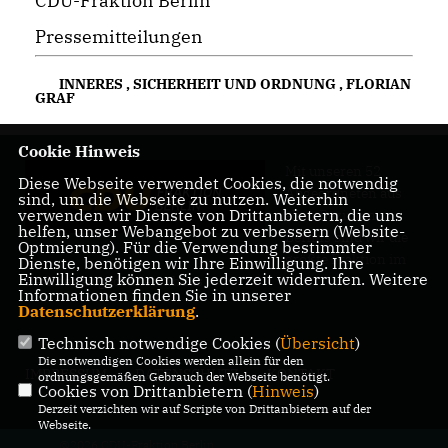
CDU-Fraktion Berlin
Pressemitteilungen
INNERES
,
SICHERHEIT UND ORDNUNG
,
FLORIAN
GRAF
Cookie Hinweis
Mit unseren 52
Diese Webseite verwendet Cookies, die notwendig
Abgeordneten aus
sind, um die Webseite zu nutzen. Weiterhin
verwenden wir Dienste von Drittanbietern, die uns
allen Bezirken
helfen, unser Webangebot zu verbessern (Website-
Berlins sind wir die
Optmierung). Für die Verwendung bestimmter
größte Fraktion im
Dienste, benötigen wir Ihre Einwilligung. Ihre
Einwilligung können Sie jederzeit widerrufen. Weitere
Berliner Abgeordnetenhaus.
Informationen finden Sie in unserer
Datenschutzerklärung
.
Technisch notwendige Cookies (
Übersicht
)
Die notwendigen Cookies werden allein für den
IMPRESSUM
DATENSCHUTZ
KONTAKT
ordnungsgemäßen Gebrauch der Webseite benötigt.
Cookies von Drittanbietern (
Hinweis
)
Derzeit verzichten wir auf Scripte von Drittanbietern auf der
Webseite.
@2026 CDU-Fraktion Berlin