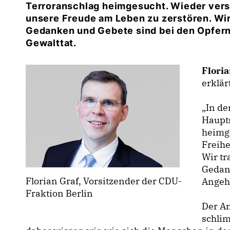
Terroranschlag heimgesucht. Wieder versu
unsere Freude am Leben zu zerstören. Wir
Gedanken und Gebete sind bei den Opfer
Gewalttat.
Floria
erklär
In der
Haupt
heimge
Freihe
Wir tr
Gedan
Florian Graf, Vorsitzender der CDU-
Angeh
Fraktion Berlin
Der An
schlim