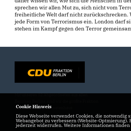
daher wissen wir, wie sich die Menschen in de
sprechen wir allen Mut zu, sich nicht vom Terr
freiheitliche Welt darf nicht zurückschrecken
jede Form von Terrorismus ein. London darf sic
stehen im Kampf gegen den Terror gemeinsam
Mit unseren 52 Abgeordneten aus allen
Bezirken Berlins sind wir die größte Fraktion
Cookie Hinweis
im Berliner Abgeordnetenhaus.
Diese Webseite verwendet Cookies, die notwendig si
Webangebot zu verbessern (Website-Optmierung). Fü
jederzeit widerrufen. Weitere Informationen finden