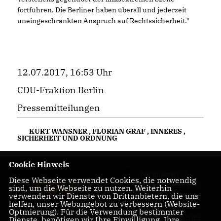
fortführen. Die Berliner haben überall und jederzeit
uneingeschränkten Anspruch auf Rechtssicherheit."
12.07.2017, 16:53 Uhr
CDU-Fraktion Berlin
Pressemitteilungen
KURT WANSNER
,
FLORIAN GRAF
,
INNERES
,
SICHERHEIT UND ORDNUNG
Cookie Hinweis
Mit unseren 52
Diese Webseite verwendet Cookies, die notwendig
Abgeordneten aus
sind, um die Webseite zu nutzen. Weiterhin
verwenden wir Dienste von Drittanbietern, die uns
allen Bezirken
helfen, unser Webangebot zu verbessern (Website-
Berlins sind wir die
Optmierung). Für die Verwendung bestimmter
größte Fraktion im
Dienste, benötigen wir Ihre Einwilligung. Ihre