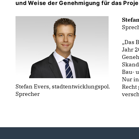
und Weise der Genehmigung für das Projekt
Stefa
Sprech
Das Ba
Jahr 2
Genehm
Skanda
Bau- u
Nur in
Stefan Evers, stadtentwicklungspol.
Recht
Sprecher
versc