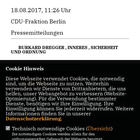
18.08.2017, 11:26 Uhr
CDU-Fraktion Berlin
Pressemitteilungen
BURKARD DREGGER
,
INNERES
,
SICHERHEIT
UND ORDNUNG
Cookie Hinweis
Mit unseren 52
Diese Webseite verwendet Cookies, die notwendig
Abgeordneten aus
sind, um die Webseite zu nutzen. Weiterhin
verwenden wir Dienste von Drittanbietern, die uns
allen Bezirken
helfen, unser Webangebot zu verbessern (Website-
Berlins sind wir die
Optmierung). Für die Verwendung bestimmter
größte Fraktion im
Dienste, benötigen wir Ihre Einwilligung. Ihre
Einwilligung können Sie jederzeit widerrufen. Weitere
Berliner Abgeordnetenhaus.
Informationen finden Sie in unserer
Datenschutzerklärung
.
Technisch notwendige Cookies (
Übersicht
)
Die notwendigen Cookies werden allein für den
IMPRESSUM
DATENSCHUTZ
KONTAKT
ordnungsgemäßen Gebrauch der Webseite benötigt.