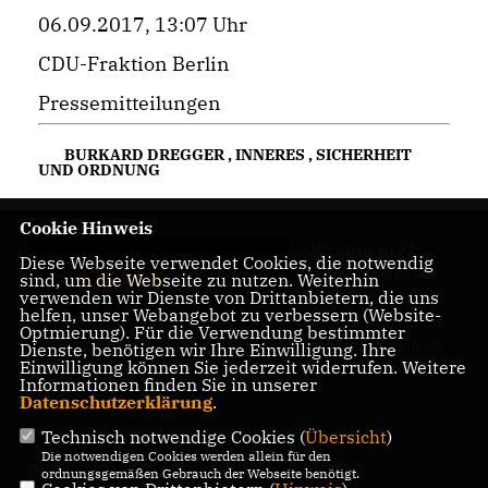
06.09.2017, 13:07 Uhr
CDU-Fraktion Berlin
Pressemitteilungen
BURKARD DREGGER
,
INNERES
,
SICHERHEIT
UND ORDNUNG
Cookie Hinweis
Mit unseren 52
Diese Webseite verwendet Cookies, die notwendig
Abgeordneten aus
sind, um die Webseite zu nutzen. Weiterhin
verwenden wir Dienste von Drittanbietern, die uns
allen Bezirken
helfen, unser Webangebot zu verbessern (Website-
Berlins sind wir die
Optmierung). Für die Verwendung bestimmter
größte Fraktion im
Dienste, benötigen wir Ihre Einwilligung. Ihre
Einwilligung können Sie jederzeit widerrufen. Weitere
Berliner Abgeordnetenhaus.
Informationen finden Sie in unserer
Datenschutzerklärung
.
Technisch notwendige Cookies (
Übersicht
)
Die notwendigen Cookies werden allein für den
IMPRESSUM
DATENSCHUTZ
KONTAKT
ordnungsgemäßen Gebrauch der Webseite benötigt.