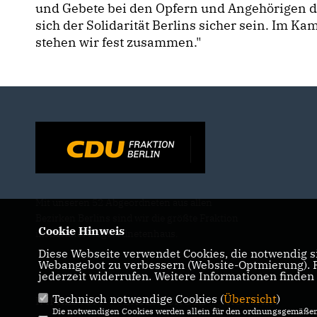
und Gebete bei den Opfern und Angehörigen d
sich der Solidarität Berlins sicher sein. Im
stehen wir fest zusammen."
Mit unseren 52 Abgeordneten aus allen
Bezirken Berlins sind wir die größte Fraktion
Cookie Hinweis
im Berliner Abgeordnetenhaus.
Diese Webseite verwendet Cookies, die notwendig si
Webangebot zu verbessern (Website-Optmierung). Fü
jederzeit widerrufen. Weitere Informationen finden
Technisch notwendige Cookies (
Übersicht
)
IMPRESSUM
DATENSCHUTZ
KONTAKT
Die notwendigen Cookies werden allein für den ordnungsgemäßen 