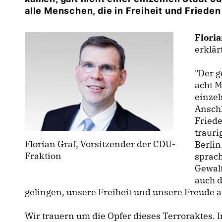
alle Menschen, die in Freiheit und Friede
Floria
erklär
"Der g
acht 
einzel
Anschl
Friede
trauri
Florian Graf, Vorsitzender der CDU-
Berlin
Fraktion
sprach
Gewalt
auch d
gelingen, unsere Freiheit und unsere Freude 
Wir trauern um die Opfer dieses Terroraktes