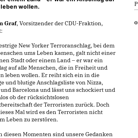
P
n leben wollen.
n Graf
, Vorsitzender der CDU-Fraktion,
O
t:
estrige New Yorker Terroranschlag, bei dem
Menschen ums Leben kamen, galt nicht einer
nen Stadt oder einem Land – er war ein
ag auf alle Menschen, die in Freiheit und
n leben wollen. Er reiht sich ein in die
ge und blutige Anschlagsliste von Nizza,
 und Barcelona und lässt uns schockiert und
los ob der rücksichtslosen
bereitschaft der Terroristen zurück. Doch
ieses Mal wird es den Terroristen nicht
am Leben zu zerstören.
. In diesen Momenten sind unsere Gedanken