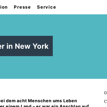
tion
Presse
Service
er in New York
0
 bei dem acht Menschen ums Leben
C
der einem Land – er war ein Anschlag auf