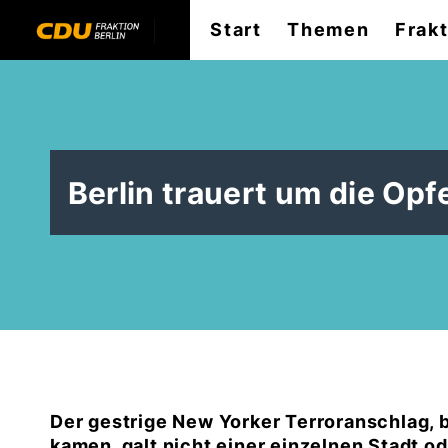
Start
Themen
Frak
Berlin trauert um die Opf
Der gestrige New Yorker Terroranschlag,
kamen, galt nicht einer einzelnen Stadt o