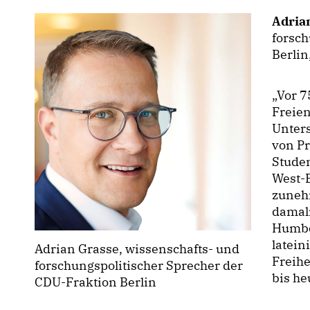
Adria
forsch
Berlin
Vor 75
Freien
Unter
von P
Studen
West-
zuneh
damali
Humbol
latein
Adrian Grasse, wissenschafts- und
Freihe
forschungspolitischer Sprecher der
bis he
CDU-Fraktion Berlin