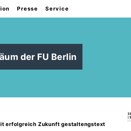
tion
Presse
Service
um der FU Berlin
31
| 
it erfolgreich Zukunft gestaltengstext