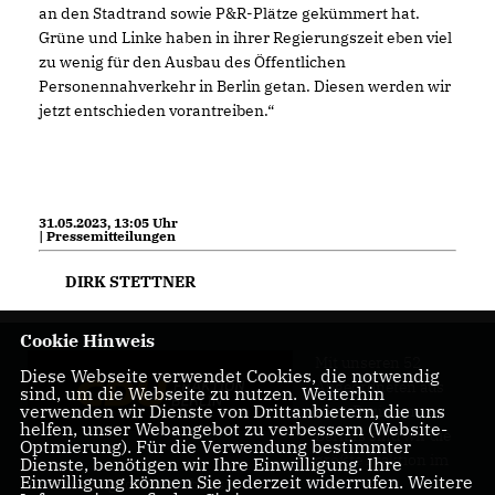
an den Stadtrand sowie P&R-Plätze gekümmert hat.
Grüne und Linke haben in ihrer Regierungszeit eben viel
zu wenig für den Ausbau des Öffentlichen
Personennahverkehr in Berlin getan. Diesen werden wir
jetzt entschieden vorantreiben.“
31.05.2023, 13:05 Uhr
| Pressemitteilungen
DIRK STETTNER
Cookie Hinweis
Mit unseren 52
Diese Webseite verwendet Cookies, die notwendig
Abgeordneten aus
sind, um die Webseite zu nutzen. Weiterhin
verwenden wir Dienste von Drittanbietern, die uns
allen Bezirken
helfen, unser Webangebot zu verbessern (Website-
Berlins sind wir die
Optmierung). Für die Verwendung bestimmter
größte Fraktion im
Dienste, benötigen wir Ihre Einwilligung. Ihre
Einwilligung können Sie jederzeit widerrufen. Weitere
Berliner Abgeordnetenhaus.