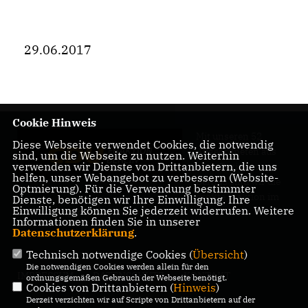
29.06.2017
Cookie Hinweis
Mit unseren 52
Diese Webseite verwendet Cookies, die notwendig
Abgeordneten aus
sind, um die Webseite zu nutzen. Weiterhin
verwenden wir Dienste von Drittanbietern, die uns
allen Bezirken
helfen, unser Webangebot zu verbessern (Website-
Berlins sind wir die
Optmierung). Für die Verwendung bestimmter
größte Fraktion im
Dienste, benötigen wir Ihre Einwilligung. Ihre
Einwilligung können Sie jederzeit widerrufen. Weitere
Berliner Abgeordnetenhaus.
Informationen finden Sie in unserer
Datenschutzerklärung
.
Technisch notwendige Cookies (
Übersicht
)
Die notwendigen Cookies werden allein für den
IMPRESSUM
DATENSCHUTZ
KONTAKT
ordnungsgemäßen Gebrauch der Webseite benötigt.
Cookies von Drittanbietern (
Hinweis
)
Derzeit verzichten wir auf Scripte von Drittanbietern auf der