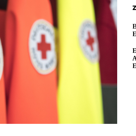
B
E
E
A
E