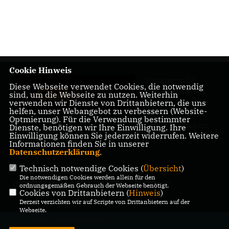
Cookie Hinweis
Mit unseren 52
Diese Webseite verwendet Cookies, die notwendig
Abgeordneten aus
sind, um die Webseite zu nutzen. Weiterhin
verwenden wir Dienste von Drittanbietern, die uns
allen Bezirken
helfen, unser Webangebot zu verbessern (Website-
Berlins sind wir die
Optmierung). Für die Verwendung bestimmter
größte Fraktion im
Dienste, benötigen wir Ihre Einwilligung. Ihre
Einwilligung können Sie jederzeit widerrufen. Weitere
Berliner Abgeordnetenhaus.
Informationen finden Sie in unserer
Datenschutzerklärung
.
Technisch notwendige Cookies (
Übersicht
)
Die notwendigen Cookies werden allein für den
IMPRESSUM
DATENSCHUTZ
KONTAKT
ordnungsgemäßen Gebrauch der Webseite benötigt.
Cookies von Drittanbietern (
Hinweis
)
Derzeit verzichten wir auf Scripte von Drittanbietern auf der
Webseite.
@2026 CDU-Fraktion Berlin