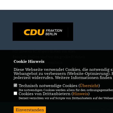
Mit unseren 52 Abgeordneten aus allen
Bezirken Berlins sind wir die größte Fraktion
Cookie Hinweis
im Berliner Abgeordnetenhaus.
Diese Webseite verwendet Cookies, die notwendig si
Webangebot zu verbessern (Website-Optmierung). Fü
jederzeit widerrufen. Weitere Informationen finden
Technisch notwendige Cookies (
Übersicht
)
IMPRESSUM
DATENSCHUTZ
KONTAKT
Die notwendigen Cookies werden allein für den ordnungsgemäßen 
Cookies von Drittanbietern (
Hinweis
)
Derzeit verzichten wir auf Scripte von Drittanbietern auf der Websei
Einverstanden
@2026 CDU-Frakt