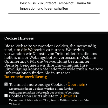
Beschluss: Zukunftsort Tempelhof - Raum für
Innovation und Ideen schaffen
Cookie Hinweis
Mit unseren 52
Diese Webseite verwendet Cookies, die notwendig
Abgeordneten aus
sind, um die Webseite zu nutzen. Weiterhin
verwenden wir Dienste von Drittanbietern, die uns
allen Bezirken
helfen, unser Webangebot zu verbessern (Website-
Berlins sind wir die
Optmierung). Für die Verwendung bestimmter
größte Fraktion im
Dienste, benötigen wir Ihre Einwilligung. Ihre
Einwilligung können Sie jederzeit widerrufen. Weitere
Berliner Abgeordnetenhaus.
Informationen finden Sie in unserer
Datenschutzerklärung
.
Technisch notwendige Cookies (
Übersicht
)
Die notwendigen Cookies werden allein für den
IMPRESSUM
DATENSCHUTZ
KONTAKT
ordnungsgemäßen Gebrauch der Webseite benötigt.
Cookies von Drittanbietern (
Hinweis
)
Derzeit verzichten wir auf Scripte von Drittanbietern auf der
Webseite.