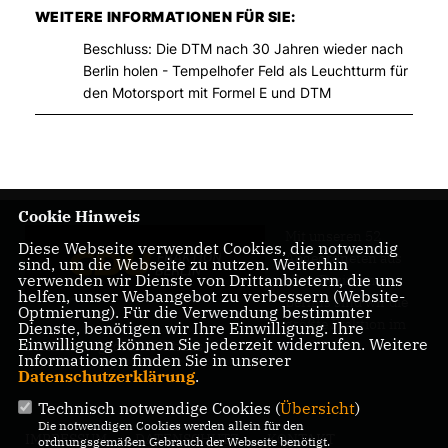
WEITERE INFORMATIONEN FÜR SIE:
Beschluss: Die DTM nach 30 Jahren wieder nach
Berlin holen - Tempelhofer Feld als Leuchtturm für
den Motorsport mit Formel E und DTM
Cookie Hinweis
Mit unseren 52
Diese Webseite verwendet Cookies, die notwendig
Abgeordneten aus
sind, um die Webseite zu nutzen. Weiterhin
verwenden wir Dienste von Drittanbietern, die uns
allen Bezirken
helfen, unser Webangebot zu verbessern (Website-
Berlins sind wir die
Optmierung). Für die Verwendung bestimmter
größte Fraktion im
Dienste, benötigen wir Ihre Einwilligung. Ihre
Einwilligung können Sie jederzeit widerrufen. Weitere
Berliner Abgeordnetenhaus.
Informationen finden Sie in unserer
Datenschutzerklärung
.
Technisch notwendige Cookies (
Übersicht
)
Die notwendigen Cookies werden allein für den
IMPRESSUM
DATENSCHUTZ
KONTAKT
ordnungsgemäßen Gebrauch der Webseite benötigt.