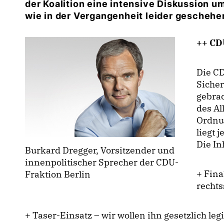
der Koalition eine intensive Diskussion 
wie in der Vergangenheit leider geschehe
++ CD
Die CD
Sicher
gebrac
des Al
Ordnu
liegt 
Die In
Burkard Dregger, Vorsitzender und
innenpolitischer Sprecher der CDU-
+ Fina
Fraktion Berlin
rechts
+ Taser-Einsatz – wir wollen ihn gesetzlich leg