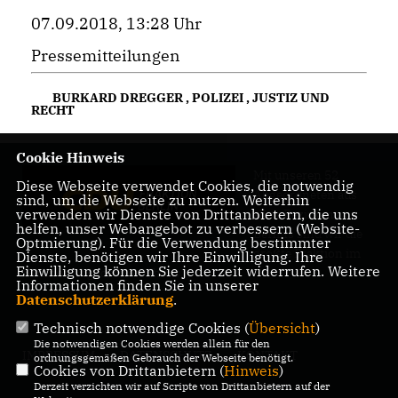
07.09.2018, 13:28 Uhr
Pressemitteilungen
BURKARD DREGGER
,
POLIZEI
,
JUSTIZ UND
RECHT
Cookie Hinweis
Mit unseren 52
Diese Webseite verwendet Cookies, die notwendig
Abgeordneten aus
sind, um die Webseite zu nutzen. Weiterhin
verwenden wir Dienste von Drittanbietern, die uns
allen Bezirken
helfen, unser Webangebot zu verbessern (Website-
Berlins sind wir die
Optmierung). Für die Verwendung bestimmter
größte Fraktion im
Dienste, benötigen wir Ihre Einwilligung. Ihre
Einwilligung können Sie jederzeit widerrufen. Weitere
Berliner Abgeordnetenhaus.
Informationen finden Sie in unserer
Datenschutzerklärung
.
Technisch notwendige Cookies (
Übersicht
)
Die notwendigen Cookies werden allein für den
IMPRESSUM
DATENSCHUTZ
KONTAKT
ordnungsgemäßen Gebrauch der Webseite benötigt.
Cookies von Drittanbietern (
Hinweis
)
Derzeit verzichten wir auf Scripte von Drittanbietern auf der