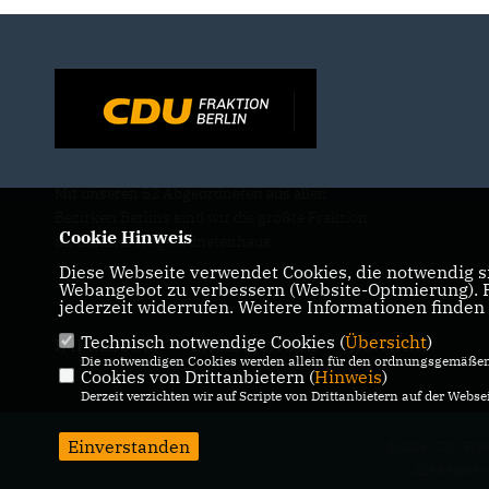
Mit unseren 52 Abgeordneten aus allen
Bezirken Berlins sind wir die größte Fraktion
Cookie Hinweis
im Berliner Abgeordnetenhaus.
Diese Webseite verwendet Cookies, die notwendig si
Webangebot zu verbessern (Website-Optmierung). Fü
jederzeit widerrufen. Weitere Informationen finden
Technisch notwendige Cookies (
Übersicht
)
IMPRESSUM
DATENSCHUTZ
KONTAKT
Die notwendigen Cookies werden allein für den ordnungsgemäßen 
Cookies von Drittanbietern (
Hinweis
)
Derzeit verzichten wir auf Scripte von Drittanbietern auf der Websei
Einverstanden
@2026 CDU-Frakt
Alle Rechte 