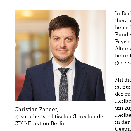
In Be
therap
benach
Bundes
Psych
Alters
betrei
gesetz
Mit di
ist nu
der eu
Heilbe
um zug
Christian Zander,
Heilb
gesundheitspolitischer Sprecher der
in der
CDU-Fraktion Berlin
Gesun