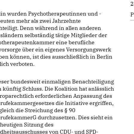
2
rlin wurden Psychotherapeutinnen und -
P
euten mehr als zwei Jahrzehnte
teiligt. Denn während in allen anderen
ländern selbständig tätige Mitglieder der
otherapeutenkammer eine berufliche
vorsorge über ein eigenes Versorgungswerk
ben können, ist dies ausschließlich in Berlin
lich verboten.
eser bundesweit einmaligen Benachteiligung
n künftig Schluss. Die Koalition hat anlässlich
roparechtlich erforderlichen Anpassung des
rufekammergesetzes die Initiative ergriffen,
leich die Streichung des § 90
erufekammerG durchzusetzen. Dies sieht ein
 heutigen Sitzung des
dheitsausschusses von CDU- und SPD-