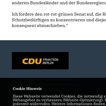
anderen Bundesländer und der Bundesregier
Ich fordere den rot-rot-grünen Senat auf, die 
Schutzbedürftigen zu konzentrieren und diejen
konsequent abzuschieben.“
Mit unseren 52 Abgeordneten aus allen
Bezirken Berlins sind wir die größte Fraktion
Cookie Hinweis
im Berliner Abgeordnetenhaus.
Diese Webseite verwendet Cookies, die notwendig si
Webangebot zu verbessern (Website-Optmierung). Fü
jederzeit widerrufen. Weitere Informationen finden