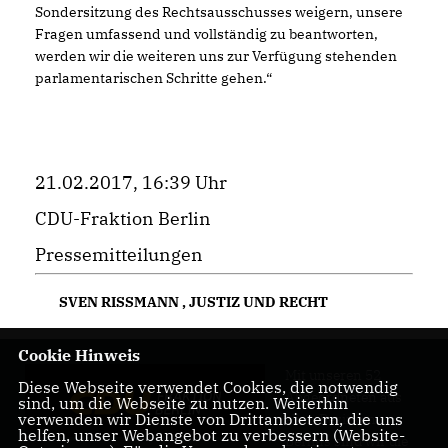
Sondersitzung des Rechtsausschusses weigern, unsere
Fragen umfassend und vollständig zu beantworten,
werden wir die weiteren uns zur Verfügung stehenden
parlamentarischen Schritte gehen.“
21.02.2017, 16:39 Uhr
CDU-Fraktion Berlin
Pressemitteilungen
SVEN RISSMANN
,
JUSTIZ UND RECHT
Cookie Hinweis
Mit unseren 52
Diese Webseite verwendet Cookies, die notwendig
Abgeordneten aus
sind, um die Webseite zu nutzen. Weiterhin
verwenden wir Dienste von Drittanbietern, die uns
allen Bezirken
helfen, unser Webangebot zu verbessern (Website-
Berlins sind wir die