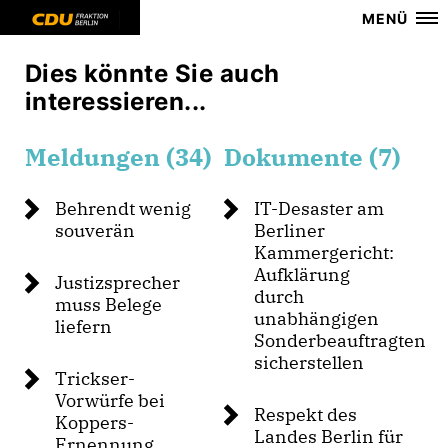
MENÜ
Dies könnte Sie auch
interessieren...
Meldungen (34)
Dokumente (7)
Behrendt wenig
IT-Desaster am
souverän
Berliner
Kammergericht:
Aufklärung
Justizsprecher
durch
muss Belege
unabhängigen
liefern
Sonderbeauftragten
sicherstellen
Trickser-
Vorwürfe bei
Respekt des
Koppers-
Landes Berlin für
Ernennung