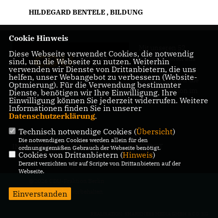
HILDEGARD BENTELE
,
BILDUNG
Cookie Hinweis
Mit unseren 52
Diese Webseite verwendet Cookies, die notwendig
Abgeordneten aus
sind, um die Webseite zu nutzen. Weiterhin
verwenden wir Dienste von Drittanbietern, die uns
allen Bezirken
helfen, unser Webangebot zu verbessern (Website-
Berlins sind wir die
Optmierung). Für die Verwendung bestimmter
größte Fraktion im
Dienste, benötigen wir Ihre Einwilligung. Ihre
Einwilligung können Sie jederzeit widerrufen. Weitere
Berliner Abgeordnetenhaus.
Informationen finden Sie in unserer
Datenschutzerklärung
.
Technisch notwendige Cookies (
Übersicht
)
Die notwendigen Cookies werden allein für den
IMPRESSUM
DATENSCHUTZ
KONTAKT
ordnungsgemäßen Gebrauch der Webseite benötigt.
Cookies von Drittanbietern (
Hinweis
)
Derzeit verzichten wir auf Scripte von Drittanbietern auf der
Webseite.
@2026 CDU-Fraktion Berlin
Alle Rechte vorbehalten.
Einverstanden
REALISATION: SHARKNESS MEDIA GMBH & CO. KG