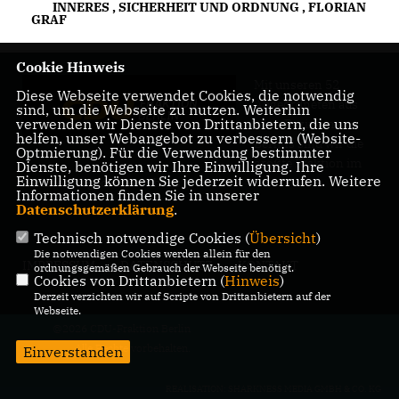
INNERES
,
SICHERHEIT UND ORDNUNG
,
FLORIAN
GRAF
Cookie Hinweis
Mit unseren 52
Diese Webseite verwendet Cookies, die notwendig
Abgeordneten aus
sind, um die Webseite zu nutzen. Weiterhin
verwenden wir Dienste von Drittanbietern, die uns
allen Bezirken
helfen, unser Webangebot zu verbessern (Website-
Berlins sind wir die
Optmierung). Für die Verwendung bestimmter
größte Fraktion im
Dienste, benötigen wir Ihre Einwilligung. Ihre
Einwilligung können Sie jederzeit widerrufen. Weitere
Berliner Abgeordnetenhaus.
Informationen finden Sie in unserer
Datenschutzerklärung
.
Technisch notwendige Cookies (
Übersicht
)
Die notwendigen Cookies werden allein für den
IMPRESSUM
DATENSCHUTZ
KONTAKT
ordnungsgemäßen Gebrauch der Webseite benötigt.
Cookies von Drittanbietern (
Hinweis
)
Derzeit verzichten wir auf Scripte von Drittanbietern auf der
Webseite.
@2026 CDU-Fraktion Berlin
Alle Rechte vorbehalten.
Einverstanden
REALISATION: SHARKNESS MEDIA GMBH & CO. KG