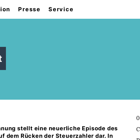
tion
Presse
Service
t
0
nung stellt eine neuerliche Episode des
C
f dem Rücken der Steuerzahler dar. In