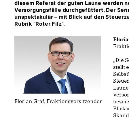
diesem Referat der guten Laune werden n
Versorgungsfälle durchgefüttert. Der Sena
unspektakulär – mit Blick auf den Steuerza
Rubrik "Roter Filz".
Floria
Frakti
Die S
stellt
Selbs
Steuer
Laune
Versor
Florian Graf, Fraktionsvorsitzender
bezeic
Blick 
Skanda