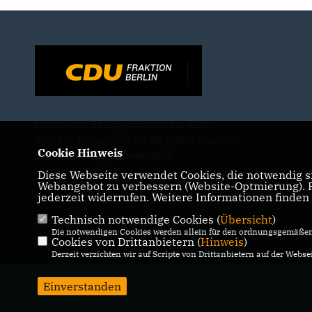
Mit unseren 52 Abgeordneten aus allen
Bezirken Berlins sind wir die größte Fraktion
Cookie Hinweis
im Berliner Abgeordnetenhaus.
Diese Webseite verwendet Cookies, die notwendig si
Webangebot zu verbessern (Website-Optmierung). Fü
jederzeit widerrufen. Weitere Informationen finden
Technisch notwendige Cookies (
Übersicht
)
IMPRESSUM
DATENSCHUTZ
KONTAKT
Die notwendigen Cookies werden allein für den ordnungsgemäßen 
Cookies von Drittanbietern (
Hinweis
)
Derzeit verzichten wir auf Scripte von Drittanbietern auf der Websei
Einverstanden
@2026 CDU-Frakt
Alle Rechte 